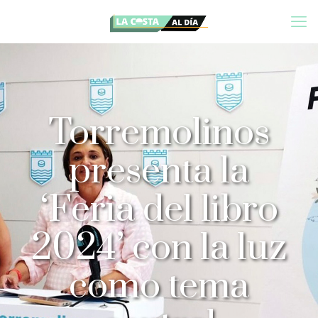
Torremolinos
presenta la
‘Feria del libro
2024’ con la luz
como tema