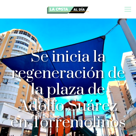
Se inicia la
regeneración de
la plaza de
Adolfo Suárez
en Torremolinos