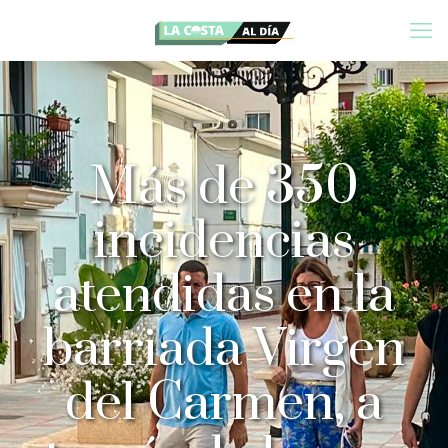
Más de 350
incidencias
atendidas en la
barriada Virgen
del Carmen, a