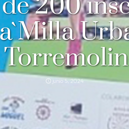
de 200 insc
la`Milla Urb
 Torremolin
junio 5, 2024