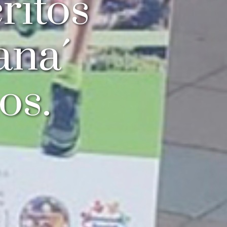
ritos
ana´
os.