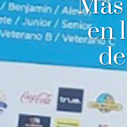
Más 
en 
de