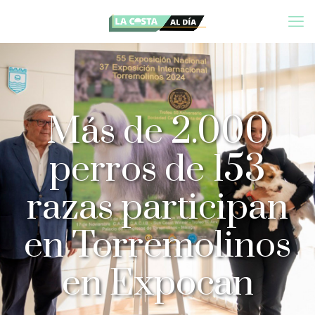
Más de 2.000
perros de 153
razas participan
en Torremolinos
en Expocan