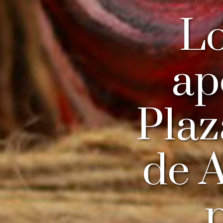
Lo
ap
Plaz
de A