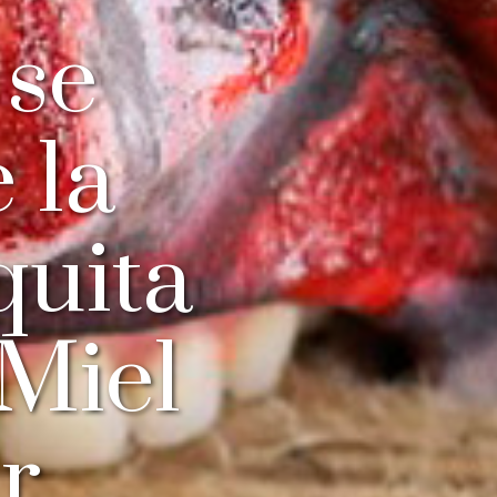
 se
 la
quita
 Miel
r