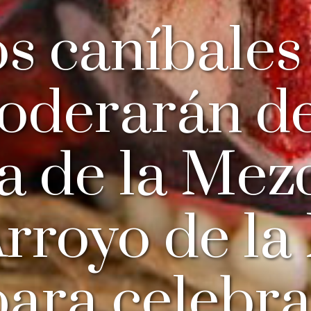
s caníbales
oderarán de
a de la Mez
rroyo de la
para celebra