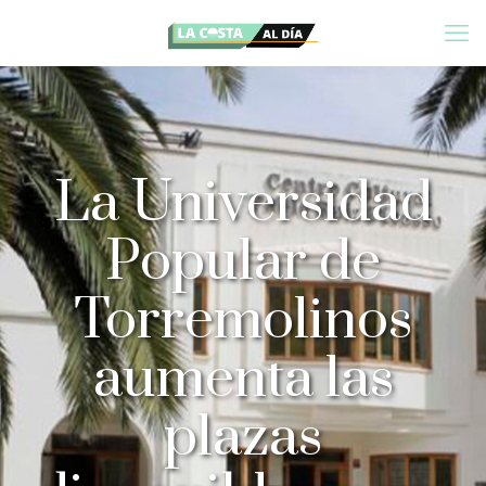
La Universidad
Popular de
Torremolinos
aumenta las
plazas