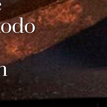
e
todo
n