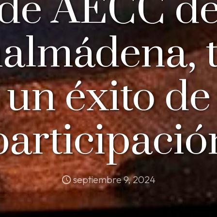
de AECC d
almádena, 
un éxito de
participació
septiembre 9, 2024