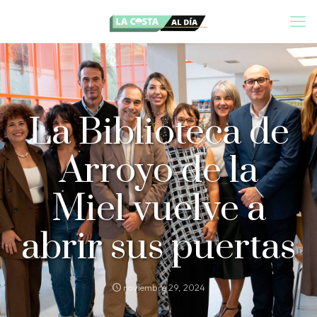
La Biblioteca de
Arroyo de la
Miel vuelve a
abrir sus puertas
noviembre 29, 2024