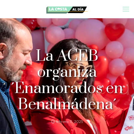
La ACEB
organiza
´Enamorados en
Benalmádena´
febrero 11, 2025