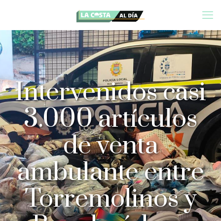
Intervenidos casi
3.000 artículos
de venta
ambulante entre
Torremolinos y