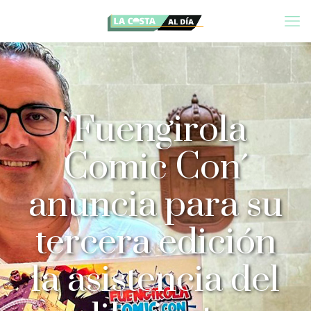
`Fuengirola
Comic Con´
anuncia para su
tercera edición
la asistencia del