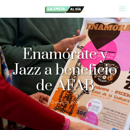
Enamórate y
Jazz a beneficio
de AFAB
enero 29, 2025