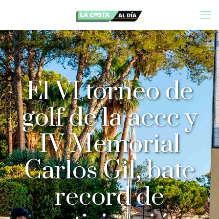
El VI torneo de
golf de la aecc y
IV Memorial
Carlos Gil, bate
record de