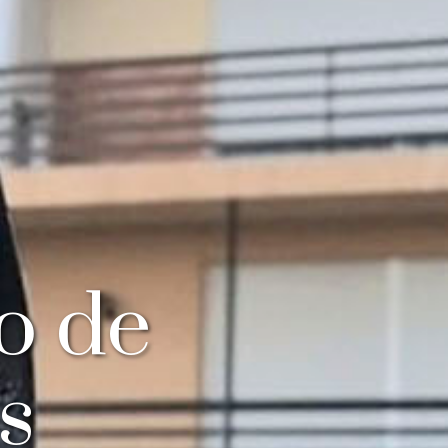
o de
s