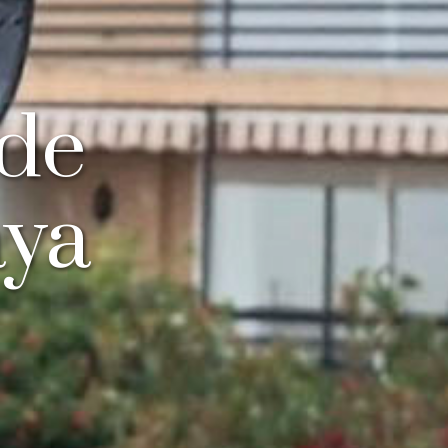
 de
aya