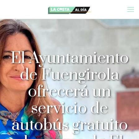
El Ayuntamiento
de Fuengirola
ofrecerá un
servicio de
autobús gratuito