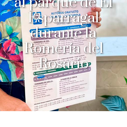
al parque de El
Esparragal
durante la
Romería del
Rosario
septiembre 27, 2024