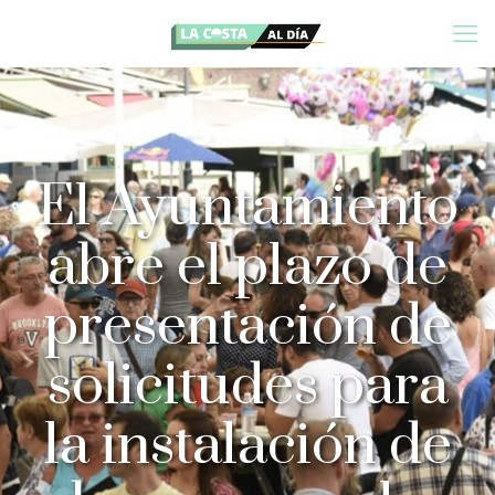
El Ayuntamiento
abre el plazo de
presentación de
solicitudes para
la instalación de