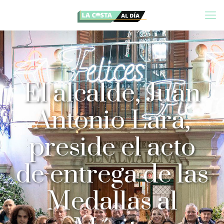
El alcalde, Juan
Antonio Lara,
preside el acto
de entrega de las
Medallas al