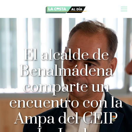
El alcalde de
Benalmádena
comparte un
encuentro con la
Ampa del CEIP