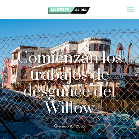
Comienzan los
trabajos de
desguace del
Willow
enero 18, 2025